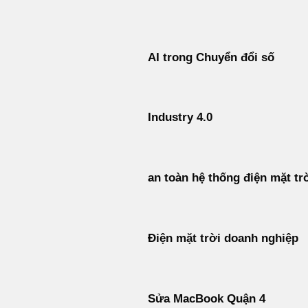
Bỏ
qua
nội
AI trong Chuyển đổi số
dung
Industry 4.0
an toàn hệ thống điện mặt tr
Điện mặt trời doanh nghiệp
Sửa MacBook Quận 4