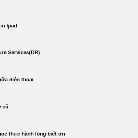
in Ipad
re Services(DR)
ữa điện thoại
e cũ
ọc thực hành lòng biết ơn