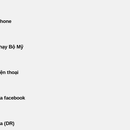
phone
hạy Bộ Mỹ
ện thoại
a facebook
a (DR)